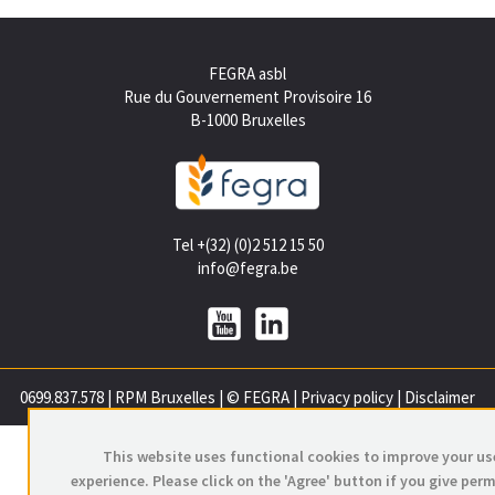
FEGRA asbl
Rue du Gouvernement Provisoire 16
B-1000 Bruxelles
Tel +(32) (0)2 512 15 50
info@fegra.be
0699.837.578
|
RPM Bruxelles
|
© FEGRA
|
Privacy policy
|
Disclaimer
This website uses functional cookies to improve your us
experience. Please click on the 'Agree' button if you give per