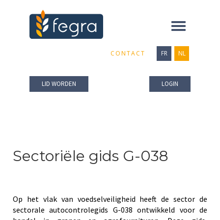
Toggle
navigation
CONTACT
FR
NL
LID WORDEN
LOGIN
Sectoriële gids G-038
Op het vlak van voedselveiligheid heeft de sector de
sectorale autocontrolegids G-038 ontwikkeld voor de