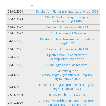
28/06/2024
Persbericht_Platform_plantengezondheid_2024
230426_Opslag van granen op het
26/04/2023
landbouwbedrijf_FEGRA
12/09/2022
Persbericht graanoogst 2022.NL
01/03/2022
FEGRA persbericht Oekraïne
Persbericht Mycotoxinemonitoring Maïs -
14/12/2021
oogst 2021
03/09/2021
Persbericht graanoogst 2021.NL
Opletten voor Chloorprofam in
06/07/2021
aardappelopslagplaatsen
18/06/2021
FEGRA kijkt uit naar de toekomst
Communiqué de
20/01/2021
presse_FegraVegromBelfertil_ registre
digital_Janvier 2021
Persbericht_FegraVegromBelfertil_ digitaal
19/01/2021
register_Januari 2021
27/11/2020
201127 Persbericht EWS maïs
201019 Persbericht_FegraVegromBelfertil_
21/10/2020
digitaal register Oktober2020