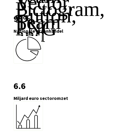
95
%
Nationale graanhandel
6
.6
Miljard euro sectoromzet