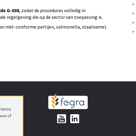
>
ids G-038
, zodat de procedures volledig in
>
e regelgeving die op de sector van toepassing is.
>
van niet-conforme partijen, salmonella, staalname).
>
rience.
 use of