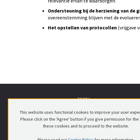
relevantie ervan te waarborgen.
Ondersteuning bij de herziening van de g
overeenstemming blijven met de evoluerend
Het opstellen van protocollen
(vrijgave 
FEGRA vzw
Voorlopig Bewindstraat 16
This website uses functional cookies to improve your user expe
1000 Brussel
Please click on the 'Agree' button if you give permission for the
these cookies and to proceed to the website.
Please read our
Cookie Policy
for more information.