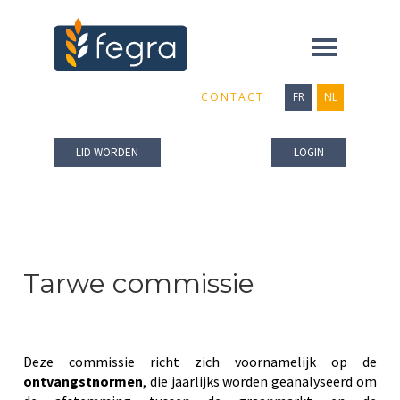
Toggle
navigation
CONTACT
FR
NL
LID WORDEN
LOGIN
Tarwe commissie
Deze commissie richt zich voornamelijk op de
ontvangstnormen
, die jaarlijks worden geanalyseerd om