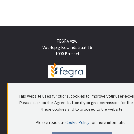
FEGRA vzw
Voorlopig Bewindstraat 16
1000 Brussel
Tel +(32) (0)2 512 15 50
info@fegra.be
This website uses functional cookies to improve your user expe
Please click on the 'Agree' button if you give permission for the
these cookies and to proceed to the website.
Please read our
Cookie Policy
for more information.
0699.837.578
|
RPR Brussel
|
© FEGRA
|
Privacy policy
|
Disclaimer