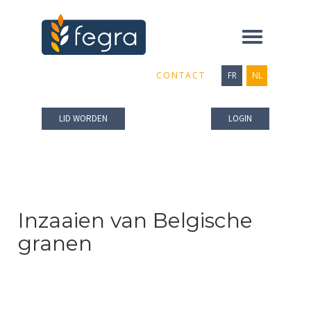
Toggle
navigation
CONTACT
FR
NL
LID WORDEN
LOGIN
Inzaaien van Belgische
granen