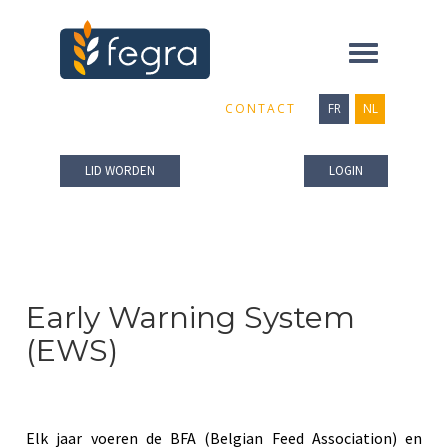
Toggle
navigation
CONTACT
FR
NL
LID WORDEN
LOGIN
Early Warning System
(EWS)
Elk jaar voeren de BFA (Belgian Feed Association) en