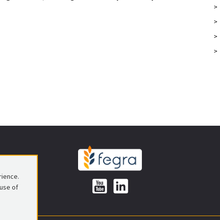
>
>
>
>
rience.
 use of