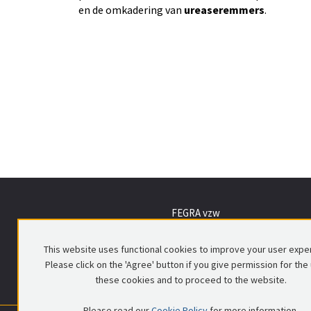
en de omkadering van
ureaseremmers
.
FEGRA vzw
Voorlopig Bewindstraat 16
1000 Brussel
This website uses functional cookies to improve your user expe
Please click on the 'Agree' button if you give permission for the
these cookies and to proceed to the website.
Please read our
Cookie Policy
for more information.