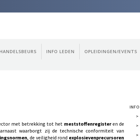
HANDELSBEURS
INFO LEDEN
OPLEIDINGEN/EVENTS
INFO
>
ector met betrekking tot het
meststoffenregister
en de
>
aarnaast waarborgt zij de technische conformiteit van
>
ringsnormen
, de veiligheid rond
explosievenprecursoren