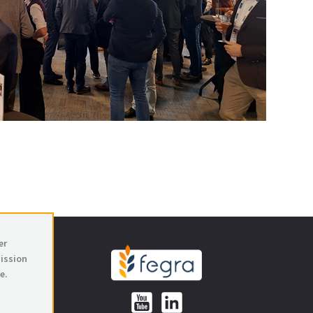
er
mission
e.