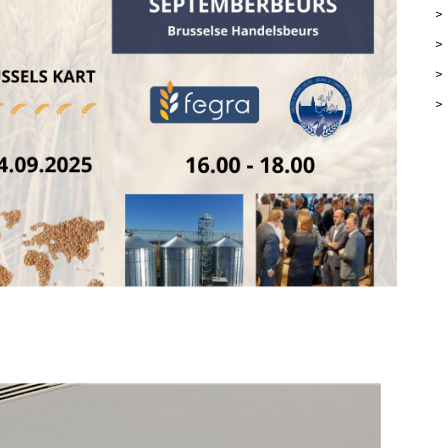
>
>
>
>