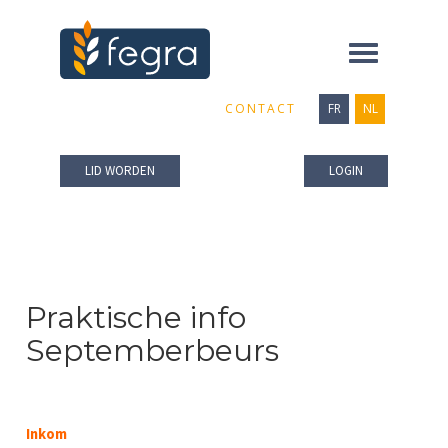
Toggle
navigation
CONTACT
FR
NL
LID WORDEN
LOGIN
Praktische info
Septemberbeurs
Inkom