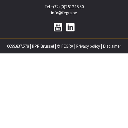
Tel +(32) (0)2 512 15 50
info@fegra.be
0699.837.578
|
RPR Brussel
|
© FEGRA
|
Privacy policy
|
Disclaimer