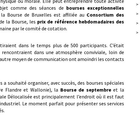
hysique ou morale. Elle peut entreprendre toute activité
>
 objet comme des séances de
bourses exceptionnelles
>
 la Bourse de Bruxelles est affiliée au
Consortium des
 de la Bourse, les
prix de référence hebdomadaires des
>
ine par le comité de cotation.
>
tiraient dans le temps plus de 500 participants. C’était
se rencontraient dans une atmosphère conviviale, loin de
et autre moyen de communication ont amoindri les contacts
s a souhaité organiser, avec succès, des bourses spéciales
e Flandre et Wallonie), la
Bourse de septembre
et la
ale Délocalisée est principalement l’endroit où il est faut
industriel. Le moment parfait pour présenter ses services
és.