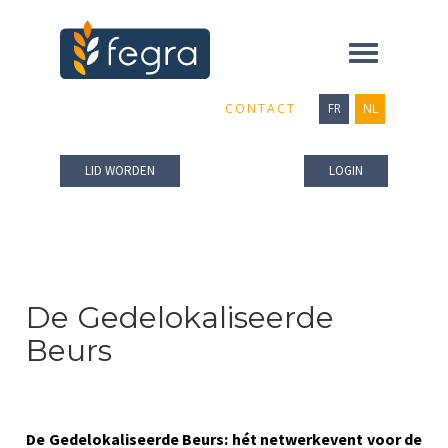
Toggle
navigation
CONTACT
FR
NL
LID WORDEN
LOGIN
De Gedelokaliseerde
Beurs
De Gedelokaliseerde Beurs: hét netwerkevent voor de