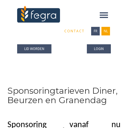
Toggle
navigation
CONTACT
FR
NL
LID WORDEN
LOGIN
Sponsoringtarieven Diner,
Beurzen en Granendag
Sponsoring vanaf nu