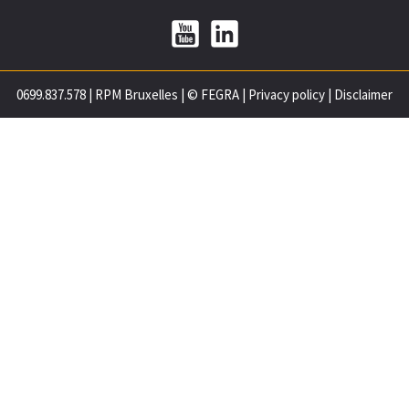
0699.837.578
|
RPM Bruxelles
|
© FEGRA
|
Privacy policy
|
Disclaimer