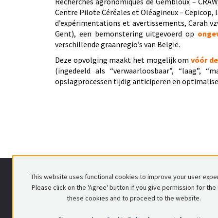
Recherches agronomiques de Gembloux – CRAW, 
Centre Pilote Céréales et Oléagineux – Cepicop,
d’expérimentations et avertissements, Carah vzw
Gent), een bemonstering uitgevoerd op
ongev
verschillende graanregio’s van België.
Deze opvolging maakt het mogelijk om
vóór de
(ingedeeld als “verwaarloosbaar”, “laag”, “
opslagprocessen tijdig anticiperen en optimali
This website uses functional cookies to improve your user expe
FEGRA vzw
Please click on the 'Agree' button if you give permission for the
Voorlopig Bewindstraat 16
these cookies and to proceed to the website.
1000 Brussel