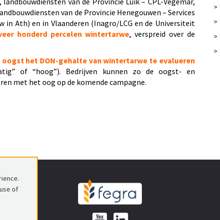
landbouwdiensten van de Provincie Luik – CPL-Végémar,
>
 landbouwdiensten van de Provincie Henegouwen – Services
>
 in Ath) en in Vlaanderen (Inagro/LCG en de Universiteit
eer honderd percelen wintertarwe
, verspreid over de
>
>
 oogst het DON-gehalte van wintertarwe te evalueren
matig” of “hoog”). Bedrijven kunnen zo de oogst- en
seren met het oog op de komende campagne.
rience.
 use of