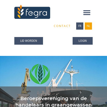
Toggle
navigation
CONTACT
FR
NL
LID WORDEN
LOGIN
Beroepsvereniging van de
handelaars in graangewassen