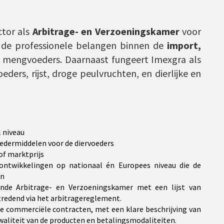
ctor als
Arbitrage- en Verzoeningskamer
voor
 de professionele belangen binnen de
import,
 mengvoeders. Daarnaast fungeert Imexgra als
ders, rijst, droge peulvruchten, en dierlijke en
 niveau
edermiddelen voor de diervoeders
of marktprijs
sontwikkelingen op nationaal én Europees niveau die de
en
ende Arbitrage- en Verzoeningskamer met een lijst van
tredend via het arbitragereglement.
ge commerciële contracten, met een klare beschrijving van
 kwaliteit van de producten en betalingsmodaliteiten.