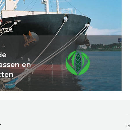
de
assen en
cten
A
I